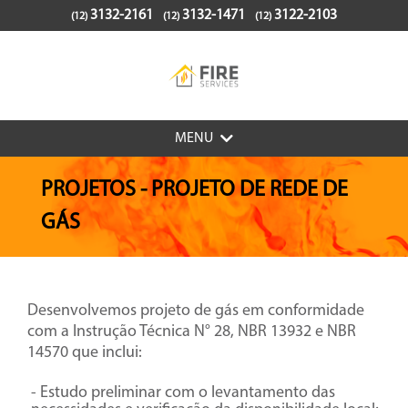
3132-2161
3132-1471
3122-2103
(12)
(12)
(12)
MENU
HOME
PROJETOS
- PROJETO DE REDE DE
EMPRESA
GÁS
SERVIÇOS
PROJETOS
PRODUTOS
Desenvolvemos projeto de gás em conformidade
com a Instrução Técnica N° 28, NBR 13932 e NBR
NR-13
14570 que inclui:
CONTATO
- Estudo preliminar com o levantamento das